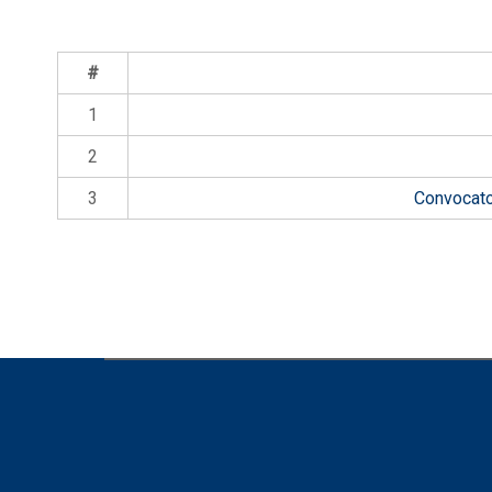
#
1
2
3
Convocato