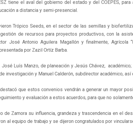
Z tiene el aval del gobierno del estado y del COEPES, para ap
ucación a distancia y semi-presencial.
eron Trópico Seeds, en el sector de las semillas y biofertili
 gestión de recursos para proyectos productivos, con la asi
tor José Antonio Aguilera Magallón y finalmente, Agrícola “
presentada por Zazil Ortíz Barba.
, José Luís Manzo, de planeación y Jesús Chávez, académico; Ma
 de investigación y Manuel Calderón, subdirector académico, así
o, destacó que estos convenios vendrán a generar un mayor pos
eguimiento y evaluación a estos acuerdos, para que no solamente
co de Zamora su influencia, grandeza y trascendencia en el desa
on al equipo de trabajo y se dijeron congratulados por vinculars