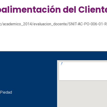
oalimentación del Client
/sgc/academico_2014/evaluacion_docente/SNIT-AC-PO-006-0
 Piedad