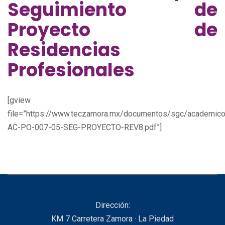
Seguimiento de
Proyecto de
Residencias
Profesionales
[gview
file=”https://www.teczamora.mx/documentos/sgc/academico
AC-PO-007-05-SEG-PROYECTO-REV8.pdf”]
Dirección:
KM 7 Carretera Zamora · La Piedad