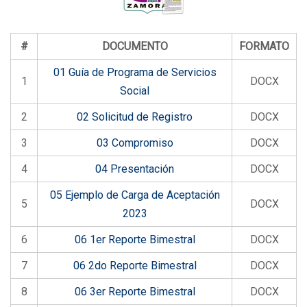
#
DOCUMENTO
FORMATO
01 Guía de Programa de Servicios
1
DOCX
Social
2
02 Solicitud de Registro
DOCX
3
03 Compromiso
DOCX
4
04 Presentación
DOCX
05 Ejemplo de Carga de Aceptación
5
DOCX
2023
6
06 1er Reporte Bimestral
DOCX
7
06 2do Reporte Bimestral
DOCX
8
06 3er Reporte Bimestral
DOCX