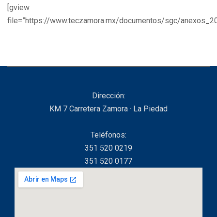
[gview
file=”https://www.teczamora.mx/documentos/sgc/anexos_20
Dirección:
KM 7 Carretera Zamora · La Piedad
Teléfonos:
351 520 0219
351 520 0177