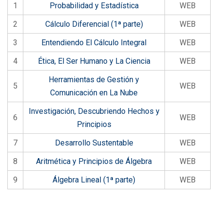
1
Probabilidad y Estadística
WEB
2
Cálculo Diferencial (1ª parte)
WEB
3
Entendiendo El Cálculo Integral
WEB
4
Ética, El Ser Humano y La Ciencia
WEB
Herramientas de Gestión y
5
WEB
Comunicación en La Nube
Investigación, Descubriendo Hechos y
6
WEB
Principios
7
Desarrollo Sustentable
WEB
8
Aritmética y Principios de Álgebra
WEB
9
Álgebra Lineal (1ª parte)
WEB