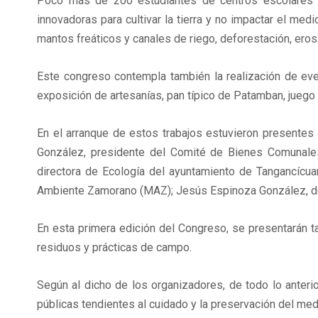
Poco más de 200 estudiantes de centros escolares pr
innovadoras para cultivar la tierra y no impactar el me
mantos freáticos y canales de riego, deforestación, erosi
Este congreso contempla también la realización de event
exposición de artesanías, pan típico de Patamban, juego 
En el arranque de estos trabajos estuvieron presentes
González, presidente del Comité de Bienes Comunales
directora de Ecología del ayuntamiento de Tangancícua
Ambiente Zamorano (MAZ); Jesús Espinoza González, de 
En esta primera edición del Congreso, se presentarán tam
residuos y prácticas de campo.
Según al dicho de los organizadores, de todo lo anterio
públicas tendientes al cuidado y la preservación del me