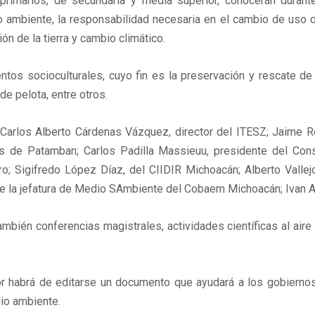
imarios, de secundaria y media superior, conocerán durant
dio ambiente, la responsabilidad necesaria en el cambio de uso 
ón de la tierra y cambio climático.
os socioculturales, cuyo fin es la preservación y rescate de l
de pelota, entre otros.
 Carlos Alberto Cárdenas Vázquez, director del ITESZ; Jaime 
 de Patamban; Carlos Padilla Massieuu, presidente del Con
ro; Sigifredo López Díaz, del CIIDIR Michoacán; Alberto Valle
la jefatura de Medio SAmbiente del Cobaem Michoacán; Ivan Ayu
bién conferencias magistrales, actividades científicas al aire 
r habrá de editarse un documento que ayudará a los gobiernos l
dio ambiente.