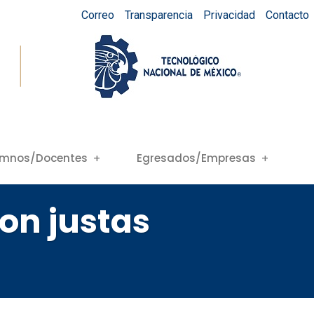
Correo
Transparencia
Privacidad
Contacto
umnos/Docentes
Egresados/Empresas
on justas