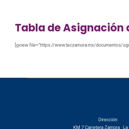
Tabla de Asignación
[gview file=”https://www.teczamora.mx/documentos/
Dirección:
KM 7 Carretera Zamora · La