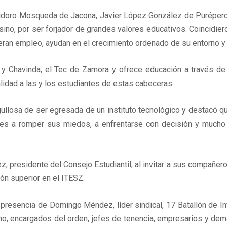
idoro Mosqueda de Jacona, Javier López González de Purépero y 
sino, por ser forjador de grandes valores educativos. Coincidie
ran empleo, ayudan en el crecimiento ordenado de su entorno y
y Chavinda, el Tec de Zamora y ofrece educación a través d
lidad a las y los estudiantes de estas cabeceras.
rgullosa de ser egresada de un instituto tecnológico y destacó
ntes a romper sus miedos, a enfrentarse con decisión y much
z, presidente del Consejo Estudiantil, al invitar a sus compañer
ión superior en el ITESZ.
presencia de Domingo Méndez, líder sindical, 17 Batallón de Inf
rno, encargados del orden, jefes de tenencia, empresarios y dem