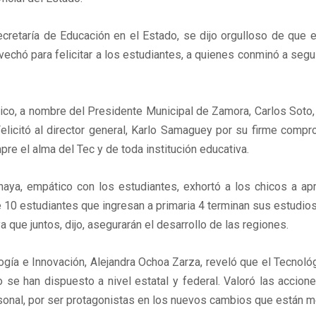
ecretaría de Educación en el Estado, se dijo orgulloso de que e
echó para felicitar a los estudiantes, a quienes conminó a segu
dico, a nombre del Presidente Municipal de Zamora, Carlos Soto,
licitó al director general, Karlo Samaguey por su firme compr
re el alma del Tec y de toda institución educativa.
Anaya, empático con los estudiantes, exhortó a los chicos a ap
10 estudiantes que ingresan a primaria 4 terminan sus estudios 
 que juntos, dijo, asegurarán el desarrollo de las regiones.
cnología e Innovación, Alejandra Ochoa Zarza, reveló que el Tecn
 se han dispuesto a nivel estatal y federal. Valoró las accione
personal, por ser protagonistas en los nuevos cambios que están