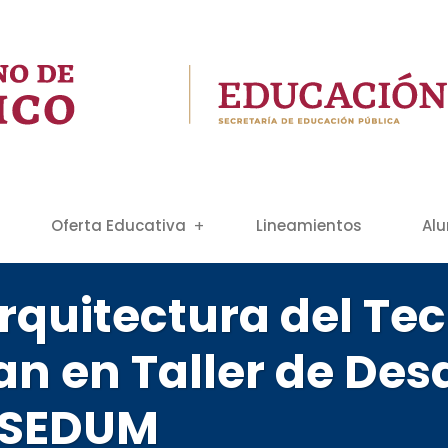
Oferta Educativa
Lineamientos
Al
rquitectura del Te
 en Taller de Desar
a SEDUM